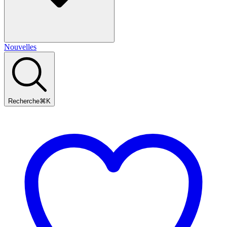
Nouvelles
Recherche
⌘
K