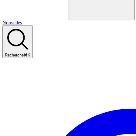
Nouvelles
Recherche
⌘
K