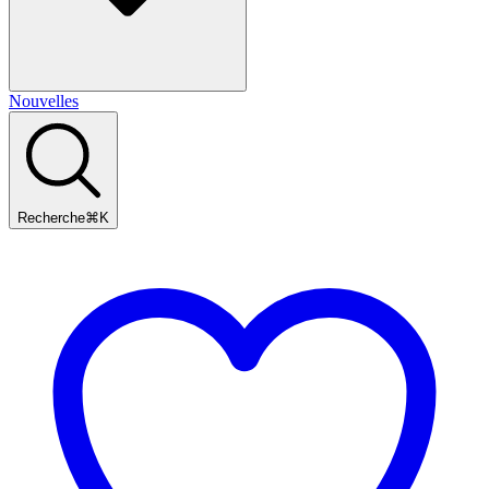
Nouvelles
Recherche
⌘
K