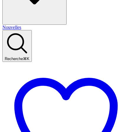
Nouvelles
Recherche
⌘
K