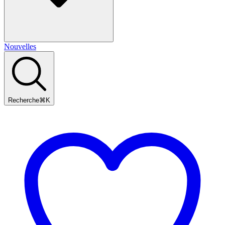
Nouvelles
Recherche
⌘
K