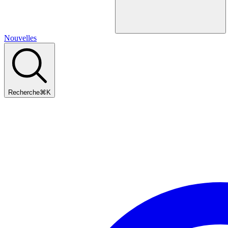
Nouvelles
Recherche
⌘
K