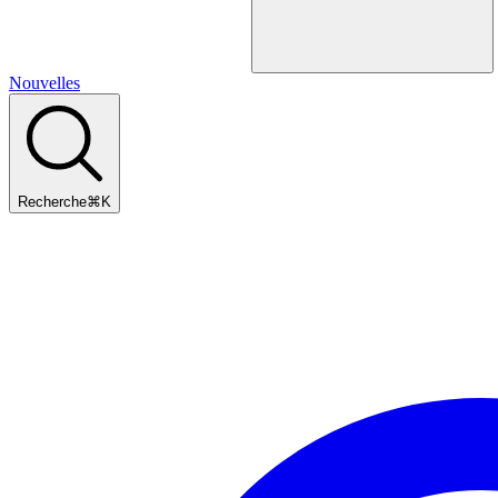
Nouvelles
Recherche
⌘
K